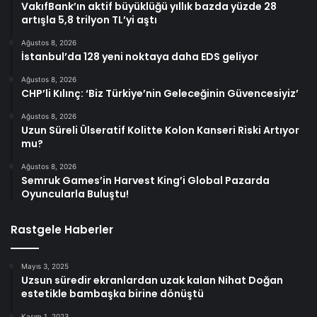
VakıfBank’ın aktif büyüklüğü yıllık bazda yüzde 28
artışla 5,8 trilyon TL’yi aştı
Ağustos 8, 2026
İstanbul’da 128 yeni noktaya daha EDS geliyor
Ağustos 8, 2026
CHP’li Kılınç: ‘Biz Türkiye’nin Geleceğinin Güvencesiyiz’
Ağustos 8, 2026
Uzun Süreli Ülseratif Kolitte Kolon Kanseri Riski Artıyor
mu?
Ağustos 8, 2026
Semruk Games’in Harvest King’i Global Pazarda
Oyuncularla Buluştu!
Rastgele Haberler
Mayıs 3, 2025
Uzsun süredir ekranlardan uzak kalan Nihat Doğan
estetikle bambaşka birine dönüştü
Kasım 1, 2023