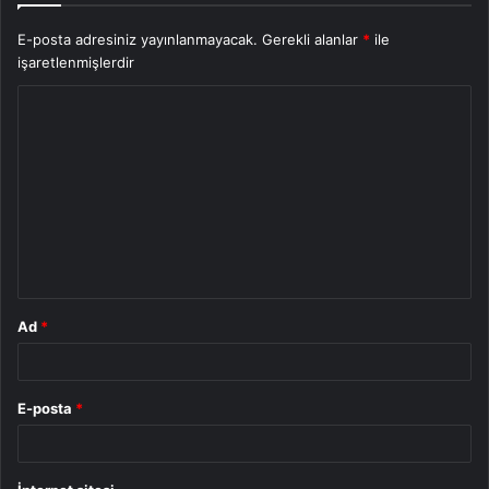
E-posta adresiniz yayınlanmayacak.
Gerekli alanlar
*
ile
işaretlenmişlerdir
Y
o
r
u
m
*
Ad
*
E-posta
*