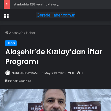
İstanbul’da 128 yeni noktaya daha EDS geliyor
Menü
Anasayfa
/
Haber
Haber
Alaşehir’de Kızılay’dan İftar
Programı
NURCAN BAYRAM
Mayıs 19, 2026
0
0
Bir dakikadan az