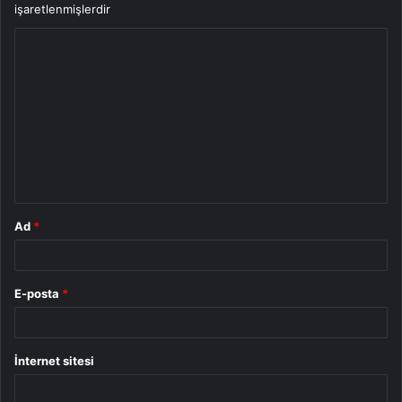
işaretlenmişlerdir
Y
o
r
u
m
*
Ad
*
E-posta
*
İnternet sitesi