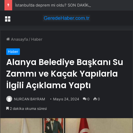
İstanbul’da deprem mi oldu? SON DAKİKA! 28 Temmuz İstanbul’da az önce nerede deprem oldu?
Menü
Anasayfa
/
Haber
Haber
Alanya Belediye Başkanı Su
Zammı ve Kaçak Yapılarla
İlgili Açıklama Yaptı
NURCAN BAYRAM
Mayıs 24, 2024
0
0
2 dakika okuma süresi