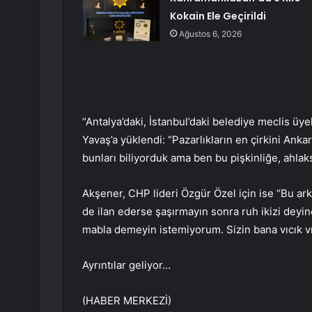
Kokain Ele Geçirildi
Ağustos 6, 2026
“Antalya’daki, İstanbul’daki belediye meclis üyel
Yavaş’a yüklendi: “Pazarlıkların en çirkini Ankara
bunları biliyorduk ama ben bu pişkinliğe, ahlaks
Akşener, CHP lideri Özgür Özel için ise “Bu ark
de ilan ederse şaşırmayın sonra ruh ikizi deyin
mabla demeyin istemiyorum. Sizin bana vıcık vı
Ayrıntılar geliyor…
(HABER MERKEZİ)