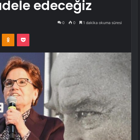
dele edeceğiz
0
0
1 dakika okuma süresi
VKontakte
Odnoklassniki
Pocket