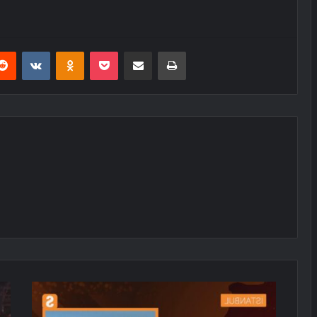
erest
Reddit
VKontakte
Odnoklassniki
Pocket
E-Posta ile paylaş
Yazdır