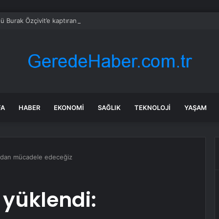
ü Burak Özçivit’e kaptıran Uğur Güneş’in yeni dizisi belli oldu
FA
HABER
EKONOMI
SAĞLIK
TEKNOLOJI
YAŞAM
adan mücadele edeceğiz
yüklendi: