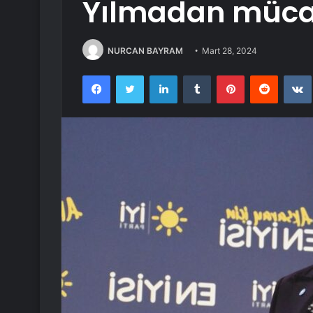
Yılmadan müca
NURCAN BAYRAM
Mart 28, 2024
Facebook
Twitter
LinkedIn
Tumblr
Pinterest
Reddit