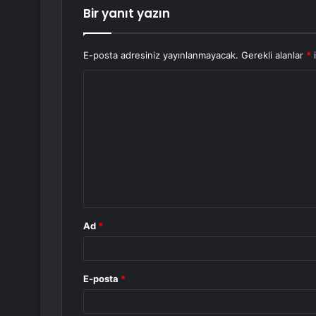
Bir yanıt yazın
E-posta adresiniz yayınlanmayacak.
Gerekli alanlar
*
i
Y
o
r
u
m
*
Ad
*
E-posta
*