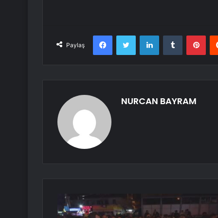
Facebook
Twitter
LinkedIn
Tumblr
Pint
Paylaş
NURCAN BAYRAM