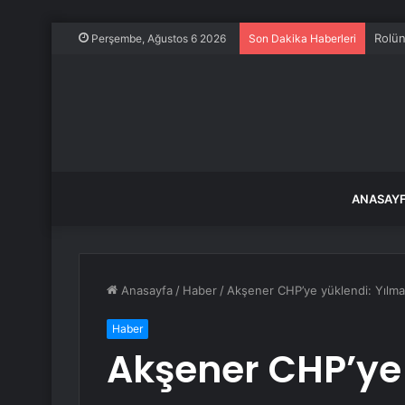
Rolün
Perşembe, Ağustos 6 2026
Son Dakika Haberleri
ANASAY
Anasayfa
/
Haber
/
Akşener CHP’ye yüklendi: Yılm
Haber
Akşener CHP’ye 