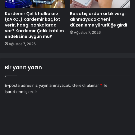
Kardemir Çelik halka arz
Bu satışlardan artık vergi
(KARCL) Kardemir kaç lot
alınmayacak: Yeni
verir, hangi bankalarda
düzenleme yürürlüğe girdi
var? Kardemir Çelik katılım
Ağustos 7, 2026
endeksine uygun mu?
Ağustos 7, 2026
Bir yanıt yazın
E-posta adresiniz yayınlanmayacak.
Gerekli alanlar
*
ile
işaretlenmişlerdir
Y
o
r
u