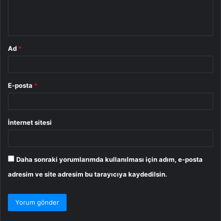
m
*
Ad
*
E-posta
*
İnternet sitesi
Daha sonraki yorumlarımda kullanılması için adım, e-posta
adresim ve site adresim bu tarayıcıya kaydedilsin.