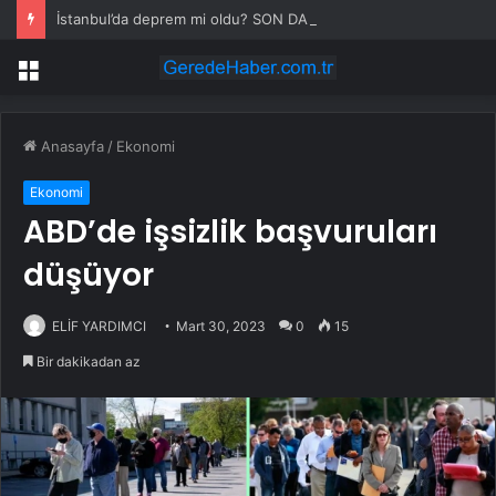
İstanbul’da deprem mi oldu? SON DAKİKA! 28 Temmuz İstanbul’da az önce nerede deprem oldu?
Menü
Anasayfa
/
Ekonomi
Ekonomi
ABD’de işsizlik başvuruları
düşüyor
ELİF YARDIMCI
Mart 30, 2023
0
15
Bir dakikadan az