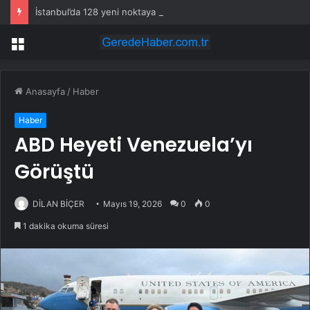
İstanbul’da 128 yeni noktaya daha EDS geliyor
Menü
Anasayfa
/
Haber
Haber
ABD Heyeti Venezuela’yı
Görüştü
DİLAN BİÇER
Mayıs 19, 2026
0
0
1 dakika okuma süresi