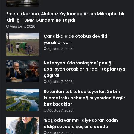
Emep’li Karaca, Akdeniz Kıyılarında Artan Mikroplastik
Kirliliği TBMM Gündemine Taşıdı
Ağustos 7, 2026
Çanakkale’de otobüs devrildi;
yaralılar var
Ağustos 7, 2026
Netanyahu’da ‘anlaşma’ paniği:
Koalisyon ortaklarını ‘acil’ toplantıya
çağırdı
Ağustos 7, 2026
Betonları tek tek söküyorlar: 25 bin
kilometrelik nehir ağını yeniden özgür
bırakacaklar
Ağustos 7, 2026
‘Boş oda var mı?’ diye soran kadın
aldığı cevapla şaşkına döndü
Ağustos 7, 2026