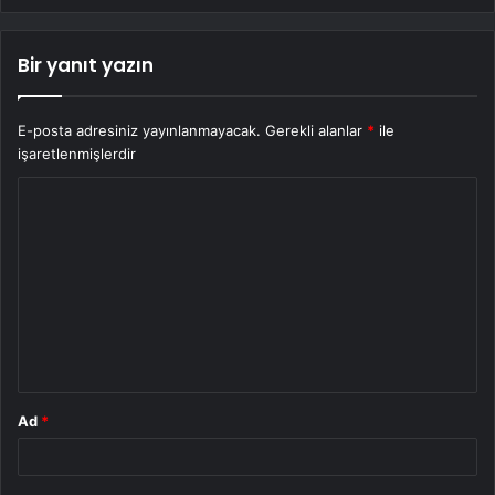
Bir yanıt yazın
E-posta adresiniz yayınlanmayacak.
Gerekli alanlar
*
ile
işaretlenmişlerdir
Y
o
r
u
m
*
Ad
*