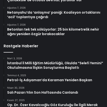
Ağustos 7, 2026
Netanyahu’da ‘anlaşma’ paniği: Koalisyon ortaklarını
‘acil’ toplantıya çağırdı
Ağustos 7, 2026
Betonları tek tek söküyorlar: 25 bin kilometrelik nehir
ağını yeniden özgür bırakacaklar
Rastgele Haberler
Mart 3, 2026
İstanbul İl Milli Eğitim Müdürlüğü, Okulda “Selefi Yemini”
Okutulmasına İlişkin Soruşturma Başlattı
Temmuz 4, 2025
Petrol-İş Adıyaman’da Karaman Yeniden Başkan
Nisan 30, 2026
Salı Pazarı Yılın Son Haftasında Canlandı
Kasım 27, 2025
Op. Dr. Özer Kavalcıoğlu Göz Kuruluğu İle İlgili Merak