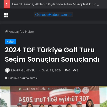
Emep’li Karaca, Akdeniz Kıyılarında Artan Mikroplastik Kirliliği TBMM Gündemine Taşıdı
Menü
Anasayfa
/
Haber
Haber
2024 TGF Türkiye Golf Turu
Seçim Sonuçları Sonuçlandı
MAHİR GÜNEYSU
Ocak 23, 2024
0
3
1 dakika okuma süresi