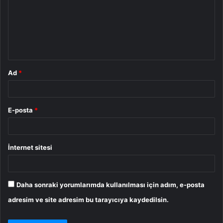
u
m
*
Ad
*
E-posta
*
İnternet sitesi
Daha sonraki yorumlarımda kullanılması için adım, e-posta
adresim ve site adresim bu tarayıcıya kaydedilsin.