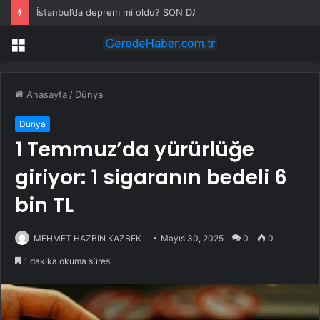
İstanbul’da deprem mi oldu? SON DAKİKA! 28 Temmuz İstanbul’da az önce nerede deprem oldu?
Menü
Anasayfa
/
Dünya
Dünya
1 Temmuz’da yürürlüğe
giriyor: 1 sigaranın bedeli 6
bin TL
MEHMET HAZBİN KAZBEK
Mayıs 30, 2025
0
0
1 dakika okuma süresi