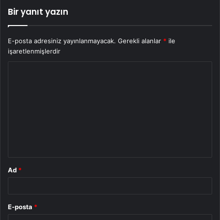
Bir yanıt yazın
E-posta adresiniz yayınlanmayacak.
Gerekli alanlar
*
ile
işaretlenmişlerdir
Y
o
r
u
m
*
Ad
*
E-posta
*